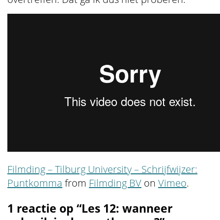
Filmding – Tilburg University – Schrijfwijzer:
Puntkomma
from
Filmding BV
on
Vimeo
.
1 reactie op “Les 12: wanneer